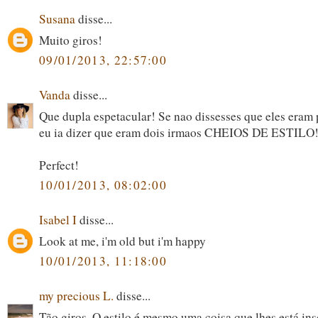
Susana
disse...
Muito giros!
09/01/2013, 22:57:00
Vanda
disse...
Que dupla espetacular! Se nao dissesses que eles eram p
eu ia dizer que eram dois irmaos CHEIOS DE ESTILO!
Perfect!
10/01/2013, 08:02:00
Isabel I
disse...
Look at me, i'm old but i'm happy
10/01/2013, 11:18:00
my precious L.
disse...
Tão giros. O estilo é mesmo uma coisa que lhes está ins