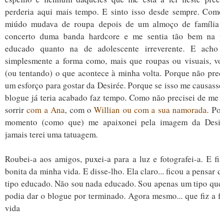
perderia aqui mais tempo. E sinto isso desde sempre. Co
miúdo mudava de roupa depois de um almoço de família
concerto duma banda hardcore e me sentia tão bem na 
educado quanto na de adolescente irreverente. E ach
simplesmente a forma como, mais que roupas ou visuais, 
(ou tentando) o que acontece à minha volta. Porque não prec
um esforço para gostar da Desirée. Porque se isso me causass
blogue já teria acabado faz tempo. Como não precisei de me 
sorrir
com a Ana
, com o
Willian ou com a sua namorada
. P
momento (como que) me apaixonei pela imagem da Desi
jamais terei uma tatuagem.
Roubei-a aos amigos, puxei-a para a luz e fotografei-a.
E f
bonita da minha vida. E disse-lho. Ela claro... ficou a pensar
tipo educado. Não sou nada educado. Sou apenas um tipo q
podia dar o blogue por terminado. Agora mesmo... que fiz a 
vida