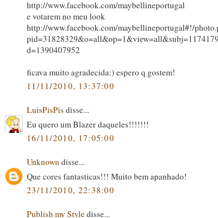
http://www.facebook.com/maybellineportugal
e votarem no meu look
http://www.facebook.com/maybellineportugal#!/photo
pid=31828329&o=all&op=1&view=all&subj=117417
d=1390407952
ficava muito agradecida:) espero q gostem!
11/11/2010, 13:37:00
LuisPisPis
disse...
Eu quero um Blazer daqueles!!!!!!!
16/11/2010, 17:05:00
Unknown
disse...
Que cores fantasticas!!! Muito bem apanhado!
23/11/2010, 22:38:00
Publish my Style
disse...